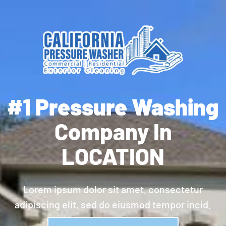
#1
Pressure Washing
Company In
LOCATION
Lorem ipsum dolor sit amet, consectetur
adipiscing elit, sed do eiusmod tempor incid.