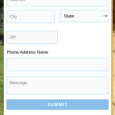
d
l
d
Address
*
r
Line 1
e
State
City
s
s
Zip Code
Phone Address Name
M
e
s
s
SUBMIT
a
g