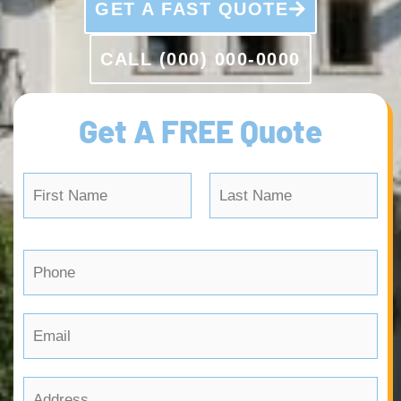
GET A FAST QUOTE
CALL (000) 000-0000
Get A FREE Quote
N
a
m
First
Last
e
P
*
h
o
E
n
m
e
a
*
A
i